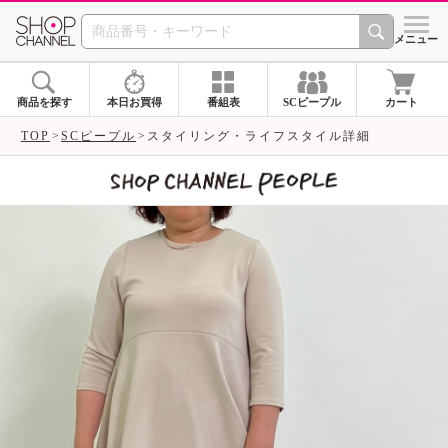
SHOP CHANNEL 
メニュー
商品を探す
本日お買得
番組表
SCピープル
カート
TOP
SCピープル
スタイリング・ライフスタイル詳細