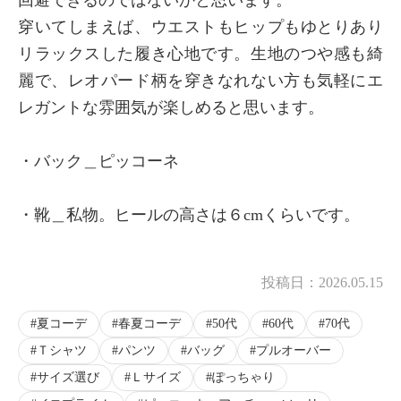
穿いてしまえば、ウエストもヒップもゆとりあり
リラックスした履き心地です。生地のつや感も綺
麗で、レオパード柄を穿きなれない方も気軽にエ
レガントな雰囲気が楽しめると思います。
・バック＿ピッコーネ
・靴＿私物。ヒールの高さは６cmくらいです。
投稿日：
2026.05.15
夏コーデ
春夏コーデ
50代
60代
70代
Ｔシャツ
パンツ
バッグ
プルオーバー
サイズ選び
Ｌサイズ
ぽっちゃり