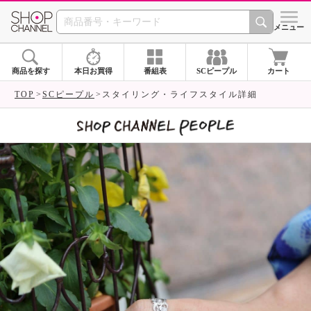
SHOP CHANNEL 
メニュー
商品を探す
本日お買得
番組表
SCピープル
カート
TOP
SCピープル
スタイリング・ライフスタイル詳細