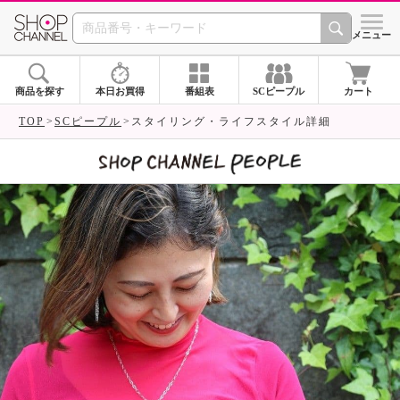
SHOP CHANNEL 
メニュー
商品を探す
本日お買得
番組表
SCピープル
カート
TOP
SCピープル
スタイリング・ライフスタイル詳細