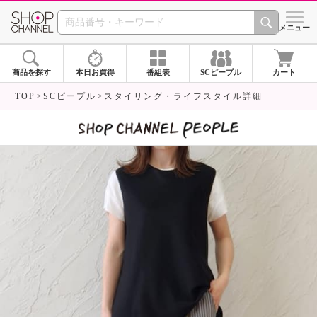
SHOP CHANNEL 
メニュー
商品を探す
本日お買得
番組表
SCピープル
カート
TOP
SCピープル
スタイリング・ライフスタイル詳細