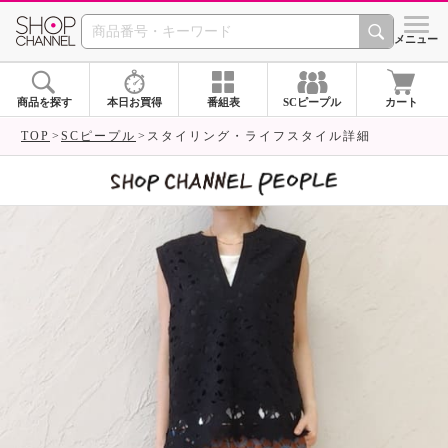
SHOP CHANNEL 
メニュー
商品を探す
本日お買得
番組表
SCピープル
カート
TOP
SCピープル
スタイリング・ライフスタイル詳細