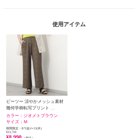
使用アイテム
ピーツー 涼やかメッシュ素材
幾何学柄転写プリント …
カラー：
ジオメトブラウン
サイズ：
Ｍ
期間限定：8/7(金)〜13(木)
¥13,750
¥8,990
（税込）