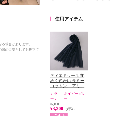
使用アイテム
なる場合があります。
の際の目安としてお役立て
ティエドゥール 艶
めく色合い ラミー
コットン エアリ…
カラ
ネイビーグレ
ー：
ー
¥7,000
¥3,300
（税込）
52%OFF