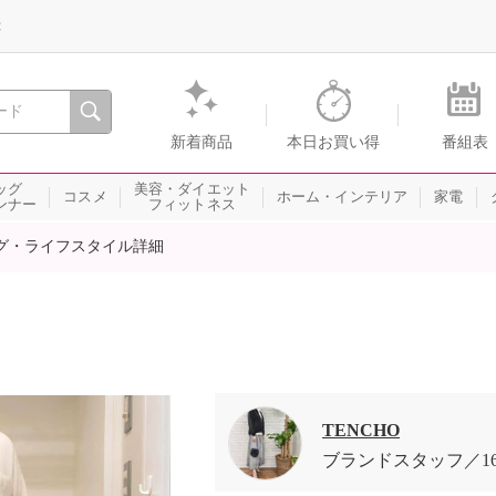
録
、瞬間を。通販・テレビショッピングのショップチャンネル
新着商品
本日お買い得
番組表
ッグ
美容・ダイエット
コスメ
ホーム・インテリア
家電
ンナー
フィットネス
グ・ライフスタイル詳細
TENCHO
ブランドスタッフ
1