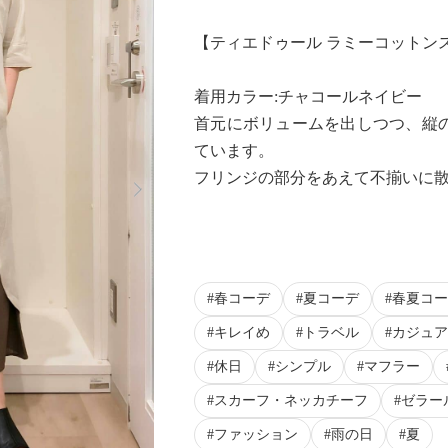
【ティエドゥール ラミーコットン
着用カラー:チャコールネイビー
首元にボリュームを出しつつ、縦
ています。
Next
フリンジの部分をあえて不揃いに散
春コーデ
夏コーデ
春夏コー
キレイめ
トラベル
カジュア
休日
シンプル
マフラー
スカーフ・ネッカチーフ
ゼラー
ファッション
雨の日
夏