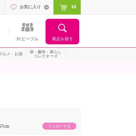
¥0
お気に入り
商品を探す
SCピープル
旅・趣味・暮らし
グルメ・お酒
コレクターズ
67cm
フォローする