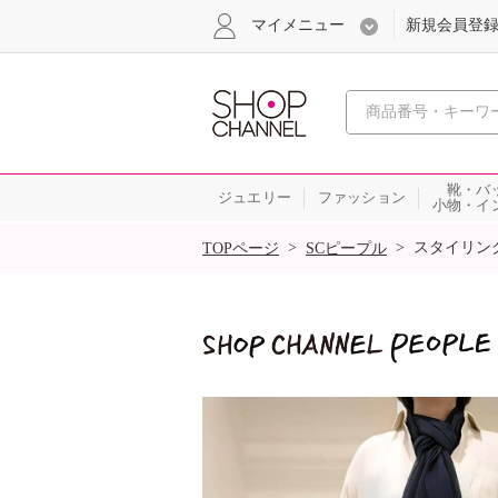
マイメニュー
新規会員登
心おどる
靴・バ
ジュエリー
ファッション
小物・イ
SALE
>
>
スタイリン
TOPページ
SCピープル