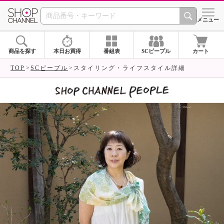
SHOP CHANNEL 
メニュー
商品を探す
本日お買得
番組表
SCピープル
カート
TOP
SCピープル
スタイリング・ライフスタイル詳細