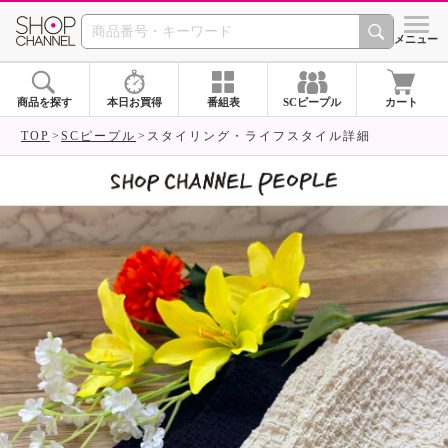
SHOP CHANNEL 
メニュー
商品を探す
本日お買得
番組表
SCピープル
カート
TOP
SCピープル
スタイリング・ライフスタイル詳細