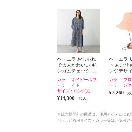
ヘ・エラ おしゃれ
ヘ・エラ 
で大人かわいい ギ
ト あごひ
ンガムチェック …
ンジデザイ
カラ
ネイビーホワ
カラ
ブロ
ー：
イト
ー：
ンク
サイズ：
ロング丈
¥7,260
（税
¥14,300
（税込）
※販売期間外の商品は、使用アイテムに表
※正しい着用サイズ・カラー等は、使用ア