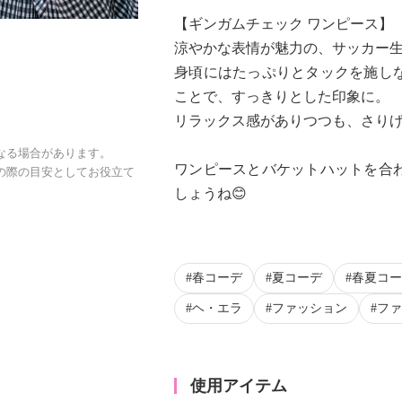
【ギンガムチェック ワンピース】
涼やかな表情が魅力の、サッカー
身頃にはたっぷりとタックを施し
ことで、すっきりとした印象に。
リラックス感がありつつも、さり
なる場合があります。
ワンピースとバケットハットを合
の際の目安としてお役立て
しょうね😊
春コーデ
夏コーデ
春夏コー
ヘ・エラ
ファッション
ファ
使用アイテム