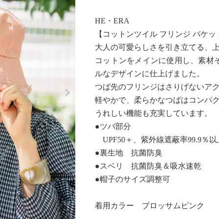
HE・ERA
【コットンツイル フリンジ バケ
大人の可愛らしさを引き立てる、
コットンをメインに使用し、素材
ルなデザインに仕上げました。
Next
つば先のフリンジはさりげないア
軽やかで、柔らかなつばはコンパ
うれしい機能も充実しています。
●ツバ部分
UPF50＋、紫外線遮蔽率99.9％
●裏生地 抗菌防臭
●スベリ 抗菌防臭＆吸水速乾
●帽子のサイズ調整可
着用カラー ブロッサムピンク