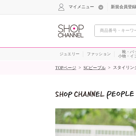
マイメニュー
新規会員登
心おどる
靴・バ
ジュエリー
ファッション
小物・イ
SALE
>
>
スタイリン
TOPページ
SCピープル