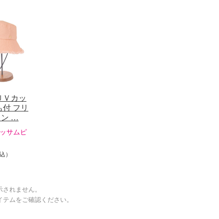
ＵＶカッ
も付 フリ
ン …
ッサムピ
込）
示されません。
イテムをご確認ください。