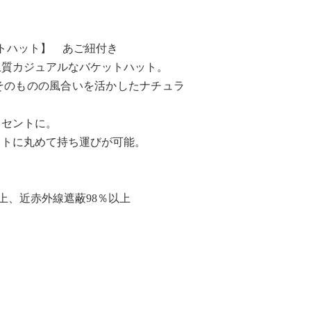
ットハット】 あご紐付き
上質カジュアルなバケットハット。
そのものの風合いを活かしたナチュラ
クセントに。
クトに丸めて持ち運びが可能。
以上、近赤外線遮蔽98％以上