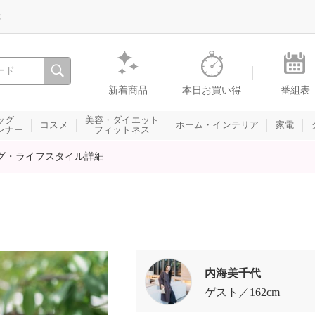
録
、瞬間を。通販・テレビショッピングのショップチャンネル
新着商品
本日お買い得
番組表
ッグ
美容・ダイエット
コスメ
ホーム・インテリア
家電
ンナー
フィットネス
グ・ライフスタイル詳細
内海美千代
ゲスト
162cm