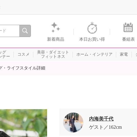
録
、瞬間を。通販・テレビショッピングのショップチャンネル
新着商品
本日お買い得
番組表
ッグ
美容・ダイエット
コスメ
ホーム・インテリア
家電
ンナー
フィットネス
グ・ライフスタイル詳細
内海美千代
ゲスト
162cm