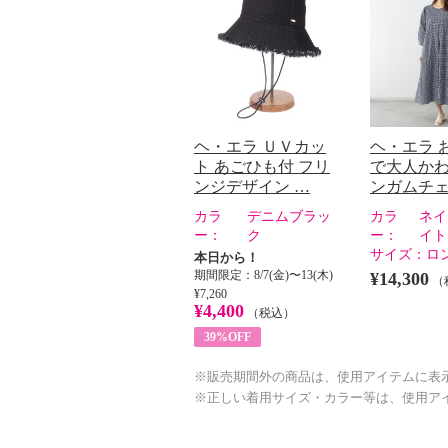
ヘ・エラ ＵＶカッ
ヘ・エラ 
ト あごひも付 フリ
で大人かわ
ンジデザイン …
ンガムチェ
カラ
デニムブラッ
カラ
ネイ
ー：
ク
ー：
イト
サイズ：
ロ
本日から！
期間限定：8/7(金)〜13(木)
¥14,300
（
¥7,260
¥4,400
（税込）
39%OFF
※販売期間外の商品は、使用アイテムに表
※正しい着用サイズ・カラー等は、使用ア