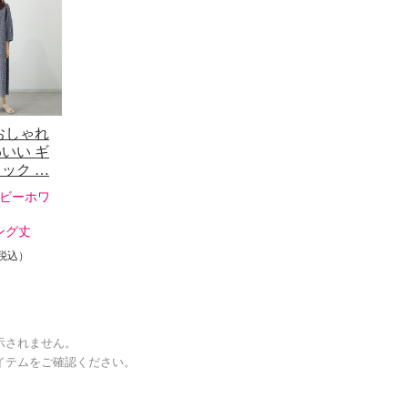
おしゃれ
いい ギ
ック …
ビーホワ
ング丈
税込）
示されません。
イテムをご確認ください。