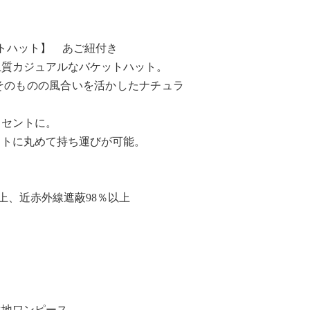
ットハット】 あご紐付き
上質カジュアルなバケットハット。
そのものの風合いを活かしたナチュラ
クセントに。
クトに丸めて持ち運びが可能。
以上、近赤外線遮蔽98％以上
生地ワンピース。