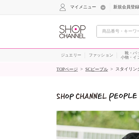
マイメニュー
新規会員登
心おどる
靴・バ
ジュエリー
ファッション
小物・イ
SALE
>
>
スタイリン
TOPページ
SCピープル