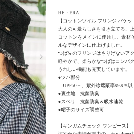
HE・ERA
【コットンツイル フリンジ バケ
大人の可愛らしさを引き立てる、
コットンをメインに使用し、素材
ルなデザインに仕上げました。
Next
つば先のフリンジはさりげないア
軽やかで、柔らかなつばはコンパ
うれしい機能も充実しています。
●ツバ部分
UPF50＋、紫外線遮蔽率99.9％
●裏生地 抗菌防臭
●スベリ 抗菌防臭＆吸水速乾
●帽子のサイズ調整可
【ギンガムチェック ワンピース】
涼やかな表情が魅力の、サッカー