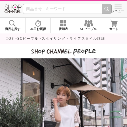
SHOP CHANNEL 
メニュー
商品を探す
本日お買得
番組表
SCピープル
カート
TOP
SCピープル
スタイリング・ライフスタイル詳細