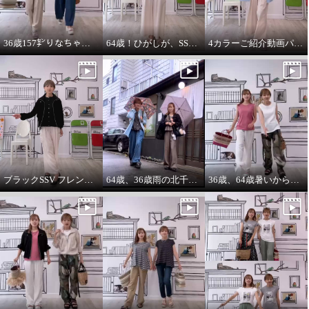
36歳157㌢りなちゃんは60㌢丈、64歳163㌢のひがしは65㌢丈を履く
64歳！ひがしが、SSVのベスト最高！推し‼️コーデ
4カラーご紹介動画パーカー付きのインナーは、凄い使えます。
ブラックSSV フレンチシャツにブラックブルゾン so cool!
64歳、36歳雨の北千住迷路散歩
36歳、64歳暑いから ノースリーブ必須‼️暑いから腕は出す‼️