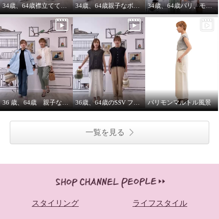
34歳、64歳襟立ててブルゾンを着る えっ？襟立てない？
34歳、64歳親子なボーダーコーデstyle^_^
34歳、64歳パリ、モンマルトルの階段プリントカットソーを着る。
36 歳、64歳 親子な年齢差コーデ
36歳、64歳のSSV フレンチスリーブシャツはジレにもなります。
パリモンマルトル風景
一覧を見る
スタイリング
ライフスタイル