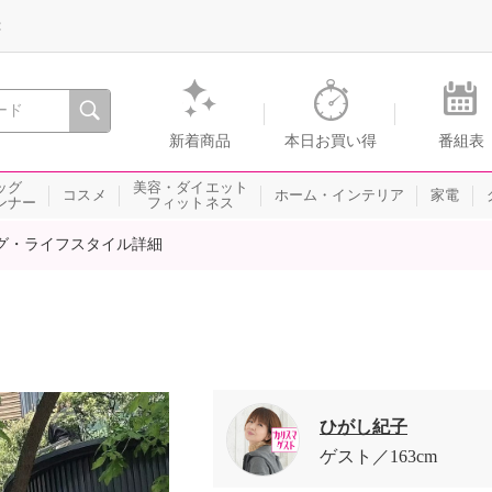
録
、瞬間を。通販・テレビショッピングのショップチャンネル
新着商品
本日お買い得
番組表
ッグ
美容・ダイエット
コスメ
ホーム・インテリア
家電
ンナー
フィットネス
グ・ライフスタイル詳細
ひがし紀子
ゲスト
163cm