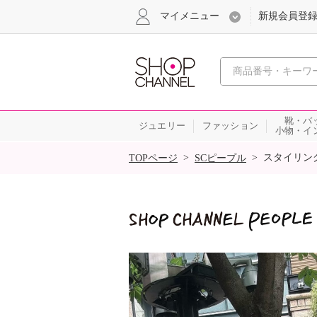
マイメニュー
新規会員登
心おどる
靴・バ
ジュエリー
ファッション
小物・イ
SALE
>
>
スタイリン
TOPページ
SCピープル