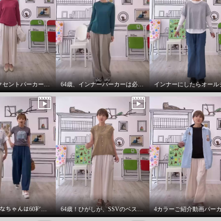
チュールアクセントパーカー64歳カジュアル大好きが推し！
64歳、インナーパーカーは必需品です。
36歳157㌢りなちゃんは60㌢丈、64歳163㌢のひがしは65㌢丈を履く
64歳！ひがしが、SSVのベスト最高！推し‼️コーデ