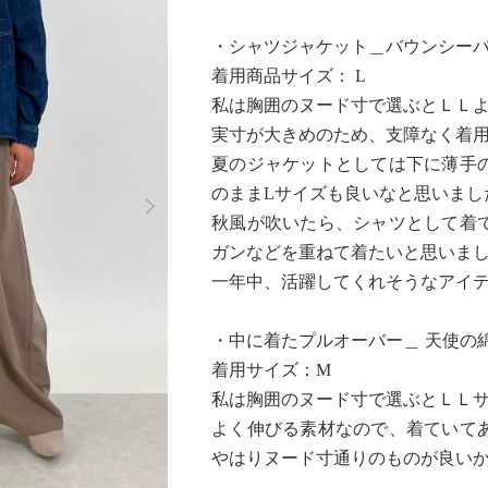
・シャツジャケット＿バウンシー
着用商品サイズ： L
私は胸囲のヌード寸で選ぶとＬＬ
実寸が大きめのため、支障なく着
夏のジャケットとしては下に薄手
Next
のままLサイズも良いなと思いまし
秋風が吹いたら、シャツとして着
ガンなどを重ねて着たいと思いま
一年中、活躍してくれそうなアイ
・中に着たプルオーバー＿ 天使の
着用サイズ：М
私は胸囲のヌード寸で選ぶとＬＬ
よく伸びる素材なので、着ていて
やはりヌード寸通りのものが良い