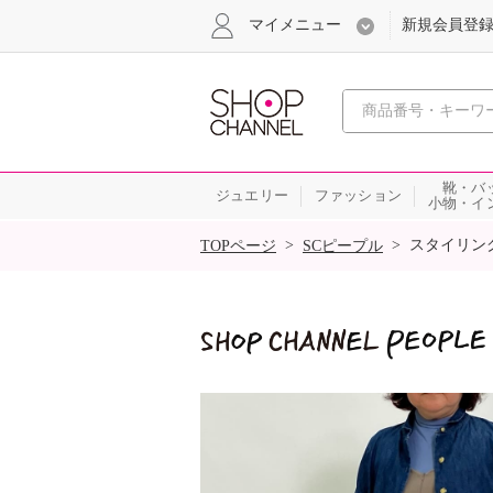
マイメニュー
新規会員登
心おどる
靴・バ
ジュエリー
ファッション
小物・イ
SALE
>
>
スタイリン
TOPページ
SCピープル