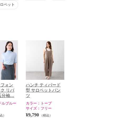
ロペット
シフォン
ハンチ ティバード
ク リバ
型 サロペットパン
五分袖…
ツ
チルブルー
カラー：
トープ
サイズ：
フリー
¥9,790
込）
（税込）