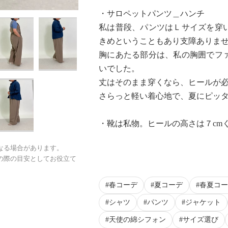
・サロペットパンツ＿ハンチ
私は普段、パンツはＬサイズを穿
きめということもあり支障ありま
胸にあたる部分は、私の胸囲でフ
いでした。
丈はそのまま穿くなら、ヒールが
さらっと軽い着心地で、夏にピッ
・靴は私物。ヒールの高さは７cm
なる場合があります。
の際の目安としてお役立て
春コーデ
夏コーデ
春夏コー
シャツ
パンツ
ジャケット
天使の綿シフォン
サイズ選び