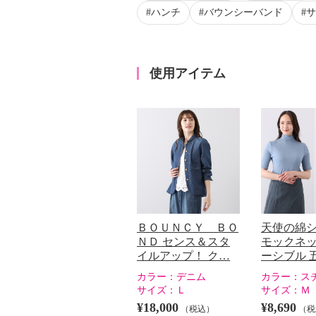
ハンチ
バウンシーバンド
サ
使用アイテム
ＢＯＵＮＣＹ ＢＯ
天使の綿
ＮＤ センス＆スタ
モックネッ
イルアップ！ ク…
ーシブル 
カラー：
デニム
カラー：
ス
サイズ：
Ｌ
サイズ：
Ｍ
¥18,000
¥8,690
（税込）
（税