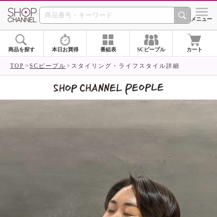
SHOP CHANNEL 
メニュー
商品を探す
本日お買得
番組表
SCピープル
カート
TOP
SCピープル
スタイリング・ライフスタイル詳細