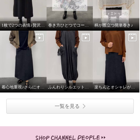
1枚で2つの表情♪贅沢な万能ムートンコート
巻き方ひとつでコーデがかわるストール♪
柄が際立つ簡単巻き♪
着心地重視♪さらにオシャレ感あり
ふんわりシルエットで、デニムがやさしく見える♪
楽ちんとオシャレが同時に叶う♪
一覧を見る