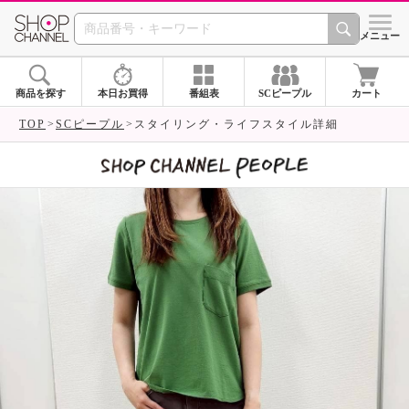
SHOP CHANNEL 
メニュー
商品を探す
本日お買得
番組表
SCピープル
カート
TOP
SCピープル
スタイリング・ライフスタイル詳細