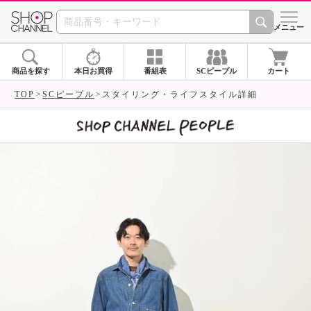
SHOP CHANNEL 
メニュー
商品を探す
本日お買得
番組表
SCピープル
カート
TOP
SCピープル
スタイリング・ライフスタイル詳細