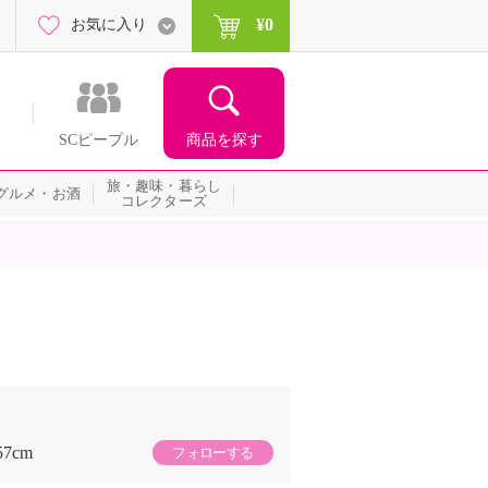
¥0
お気に入り
商品を探す
SCピープル
旅・趣味・暮らし
グルメ・お酒
コレクターズ
57cm
フォローする