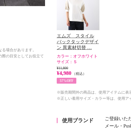
エムズ スタイル
バックタックデザイ
ン 異素材切替 …
なる場合があります。
カラー：
オフホワイト
の際の目安としてお役立て
サイズ：
Ｓ
¥11,800
¥4,980
（税込）
57%OFF
※販売期間外の商品は、使用アイテムに表
※正しい着用サイズ・カラー等は、使用ア
ご登録いた
使用ブランド
メール・Pu