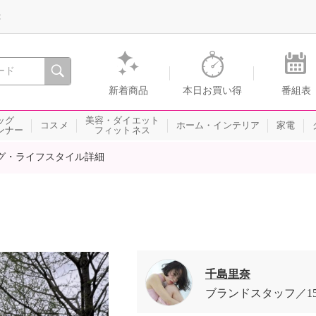
録
、瞬間を。通販・テレビショッピングのショップチャンネル
新着商品
本日お買い得
番組表
ッグ
美容・ダイエット
コスメ
ホーム・インテリア
家電
ンナー
フィットネス
グ・ライフスタイル詳細
千島里奈
ブランドスタッフ
1