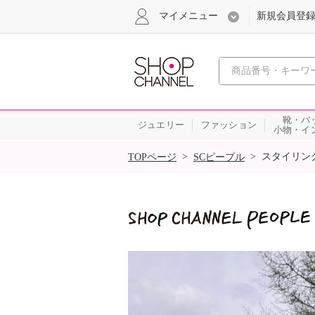
マイメニュー
新規会員登
心おどる
靴・バ
ジュエリー
ファッション
小物・イ
SALE
>
>
スタイリン
TOPページ
SCピープル