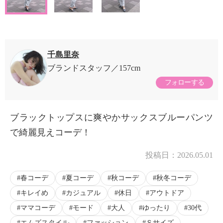
千島里奈
ブランドスタッフ
157cm
フォローする
ブラックトップスに爽やかサックスブルーパンツ
で綺麗見えコーデ！
投稿日：
2026.05.01
春コーデ
夏コーデ
秋コーデ
秋冬コーデ
キレイめ
カジュアル
休日
アウトドア
ママコーデ
モード
大人
ゆったり
30代
エムズスタイル
ファッション
Ｓサイズ