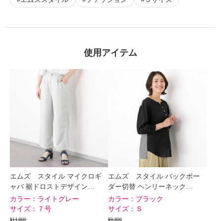
使用アイテム
エムズ スタイル マイクロギ
エムズ スタイル バックボー
ャバ 裾ドロストデザイン…
ダー切替 ヘンリーネック…
カラー：
ライトグレー
カラー：
ブラック
サイズ：
７号
サイズ：
Ｓ
¥14,800
¥9,800