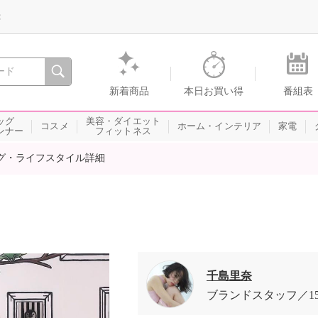
録
、瞬間を。通販・テレビショッピングのショップチャンネル
新着商品
本日お買い得
番組表
ッグ
美容・ダイエット
コスメ
ホーム・インテリア
家電
ンナー
フィットネス
グ・ライフスタイル詳細
千島里奈
ブランドスタッフ
1