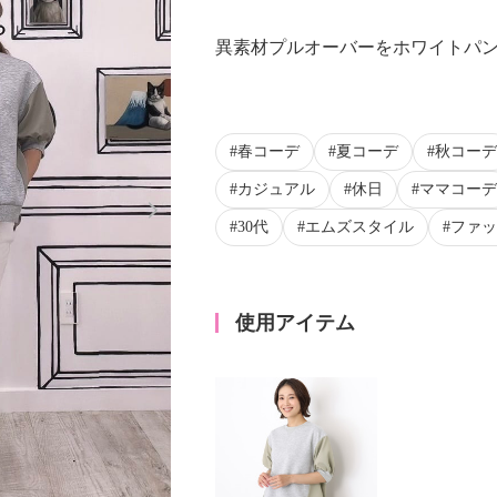
異素材プルオーバーをホワイトパ
春コーデ
夏コーデ
秋コーデ
カジュアル
休日
ママコーデ
Next
30代
エムズスタイル
ファッ
使用アイテム