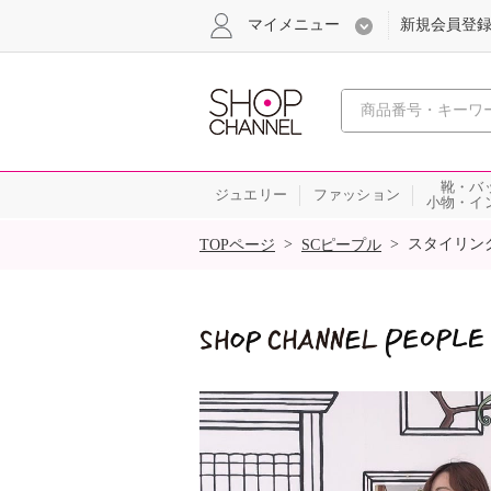
マイメニュー
新規会員登
心おどる
靴・バ
ジュエリー
ファッション
小物・イ
SALE
>
>
スタイリン
TOPページ
SCピープル