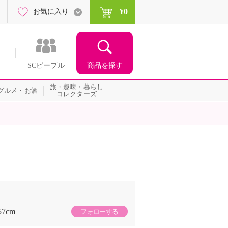
¥0
お気に入り
商品を探す
SCピープル
旅・趣味・暮らし
グルメ・お酒
コレクターズ
57cm
フォローする