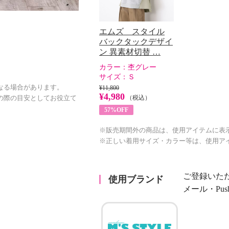
エムズ スタイル
バックタックデザイ
ン 異素材切替 …
カラー：
杢グレー
サイズ：
Ｓ
なる場合があります。
¥11,800
¥4,980
（税込）
の際の目安としてお役立て
57%OFF
※販売期間外の商品は、使用アイテムに表
※正しい着用サイズ・カラー等は、使用ア
ご登録いた
使用ブランド
メール・Pu