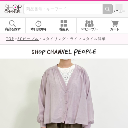
SHOP CHANNEL 
メニュー
商品を探す
本日お買得
番組表
SCピープル
カート
TOP
SCピープル
スタイリング・ライフスタイル詳細