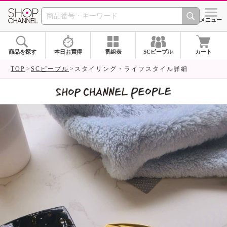
SHOP CHANNEL 
メニュー
商品を探す
本日お買得
番組表
SCピープル
カート
TOP
SCピープル
スタイリング・ライフスタイル詳細