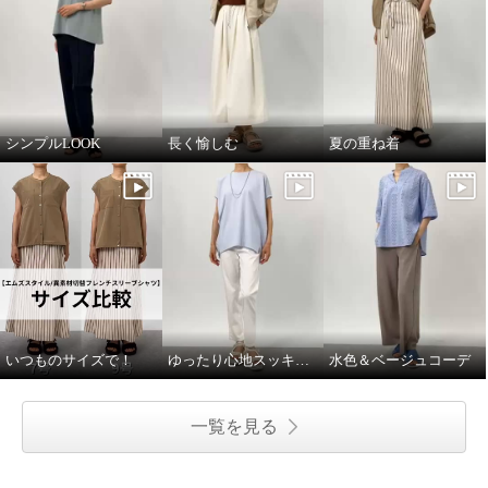
シンプルLOOK
長く愉しむ
夏の重ね着
いつものサイズで！
ゆったり心地スッキリ見え
水色＆ベージュコーデ
一覧を見る