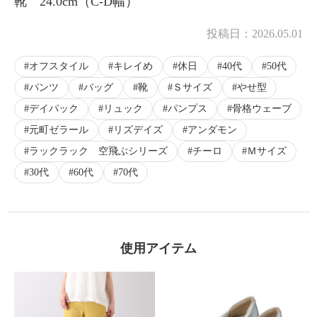
靴 24.0cm（C-D幅）
投稿日：
2026.05.01
オフスタイル
キレイめ
休日
40代
50代
パンツ
バッグ
靴
Ｓサイズ
やせ型
デイパック
リュック
パンプス
骨格ウェーブ
元町ゼラール
リズデイズ
アンダモン
ラックラック 空飛ぶシリーズ
チーロ
Ｍサイズ
30代
60代
70代
使用アイテム