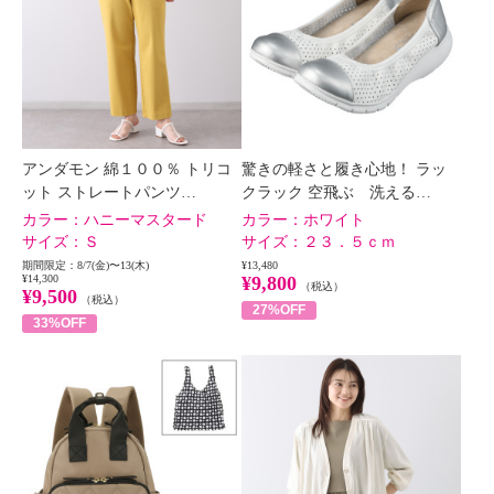
アンダモン 綿１００％ トリコ
驚きの軽さと履き心地！ ラッ
ット ストレートパンツ…
クラック 空飛ぶ 洗える…
カラー：
ハニーマスタード
カラー：
ホワイト
サイズ：
Ｓ
サイズ：
２３．５ｃｍ
期間限定：8/7(金)〜13(木)
¥13,480
¥14,300
¥9,800
（税込）
¥9,500
（税込）
27%OFF
33%OFF