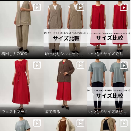
着回し力GOOD
ゆったりシルエット
いつものサイズで！
ウェストマーク
肩で着る
いつものサイズ選びで！