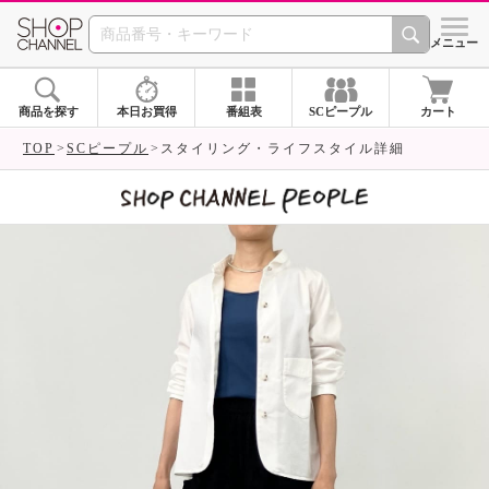
SHOP CHANNEL 
メニュー
商品を探す
本日お買得
番組表
SCピープル
カート
TOP
SCピープル
スタイリング・ライフスタイル詳細