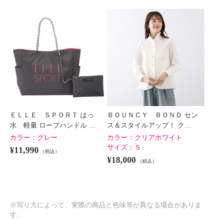
ＥＬＬＥ ＳＰＯＲＴ はっ
ＢＯＵＮＣＹ ＢＯＮＤ セン
水 軽量 ロープハンドル …
ス＆スタイルアップ！ ク…
カラー：
グレー
カラー：
クリアホワイト
サイズ：
Ｓ
¥11,990
（税込）
¥18,000
（税込）
※写り方によって、実際の商品と色味等が異なる場合がありま
す。