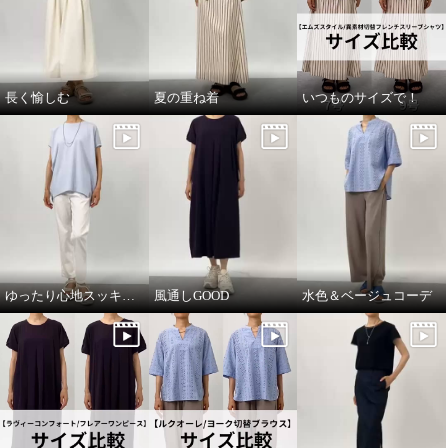
長く愉しむ
夏の重ね着
いつものサイズで！
ゆったり心地スッキリ見え
風通しGOOD
水色＆ベージュコーデ