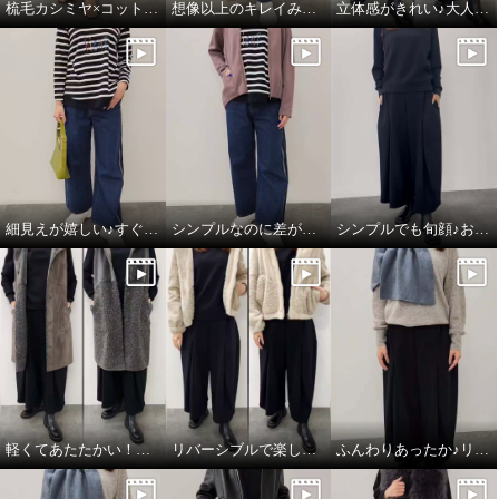
梳毛カシミヤ×コットンラミー 箔プリントストール
想像以上のキレイみえ♪大人のフーディワンピ
立体感がきれい♪大人のハンサムスカート
細見えが嬉しい♪すぐ使える楽ちんコーデ
シンプルなのに差がつく♪綺麗みえコーデ
シンプルでも旬顔♪おすすめワントーンコーデ
軽くてあたたかい！フェイクムートンジレ
リバーシブルで楽しめる♪あったかフェイクムートン
ふんわりあったか♪リネン×カシミヤの心地良さ