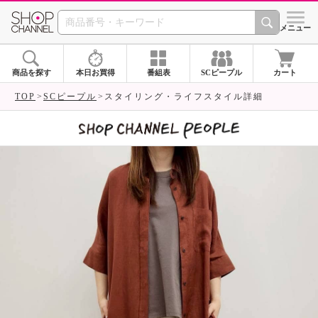
SHOP CHANNEL 
メニュー
商品を探す
本日お買得
番組表
SCピープル
カート
TOP
SCピープル
スタイリング・ライフスタイル詳細