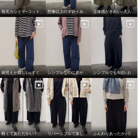
梳毛カシミヤ×コットンラミー 箔プリントストール
想像以上のキレイみえ♪大人のフーディワンピ
立体感がきれい♪大人のハンサムスカート
細見えが嬉しい♪すぐ使える楽ちんコーデ
シンプルなのに差がつく♪綺麗みえコーデ
シンプルでも旬顔♪おすすめワントーンコーデ
軽くてあたたかい！フェイクムートンジレ
リバーシブルで楽しめる♪あったかフェイクムートン
ふんわりあったか♪リネン×カシミヤの心地良さ