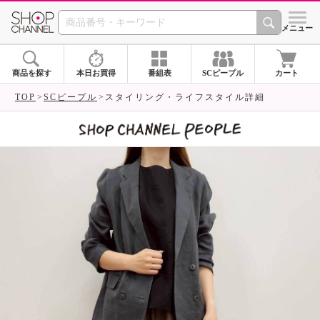
SHOP CHANNEL 
メニュー
商品を探す
本日お買得
番組表
SCピープル
カート
TOP
SCピープル
スタイリング・ライフスタイル詳細