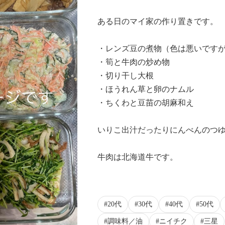
ある日のマイ家の作り置きです。
・レンズ豆の煮物（色は悪いです
・筍と牛肉の炒め物
・切り干し大根
・ほうれん草と卵のナムル
・ちくわと豆苗の胡麻和え
いりこ出汁だったりにんべんのつ
牛肉は北海道牛です。
20代
30代
40代
50代
調味料／油
ニイチク
三星