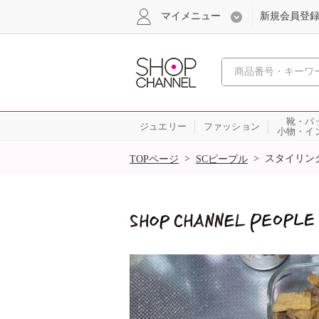
マイメニュー
新規会員登
心おどる
靴・バ
ジュエリー
ファッション
小物・イ
SALE
>
>
スタイリン
TOPページ
SCピープル