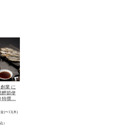
創業 に
枯鰹節使
り特撰…
金)〜13(木)
込）