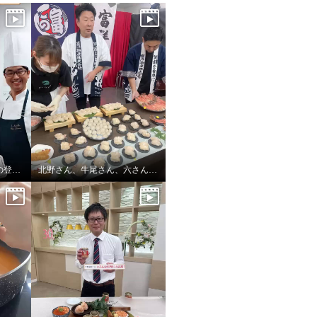
鉄人坂井シェフ 1年ぶりの登場です！
北野さん、牛尾さん、六さんで富洋物産三銃士