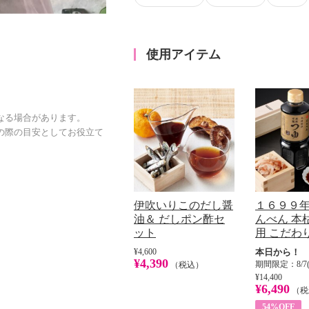
使用アイテム
なる場合があります。
の際の目安としてお役立て
伊吹いりこのだし醤
１６９９年
油＆ だしポン酢セ
んべん 本
ット
用 こだわ
¥4,600
本日から！
¥4,390
期間限定：8/7(
（税込）
¥14,400
¥6,490
（税
54%OFF