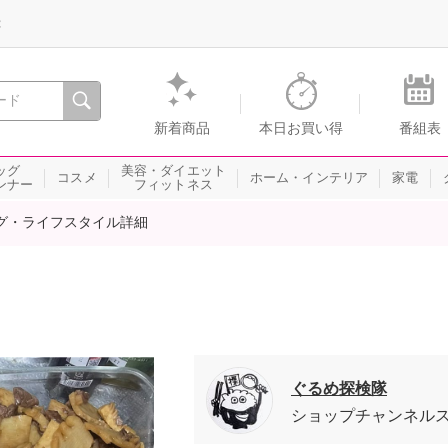
録
、瞬間を。通販・テレビショッピングのショップチャンネル
新着商品
本日お買い得
番組表
ッグ
美容・ダイエット
コスメ
ホーム・インテリア
家電
ンナー
フィットネス
グ・ライフスタイル詳細
ぐるめ探検隊
ショップチャンネル