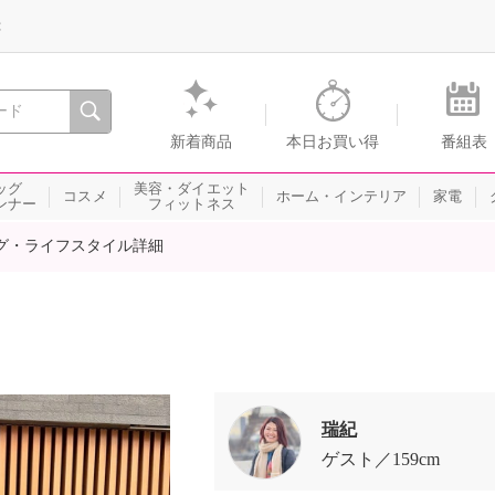
録
、瞬間を。通販・テレビショッピングのショップチャンネル
新着商品
本日お買い得
番組表
ッグ
美容・ダイエット
コスメ
ホーム・インテリア
家電
ンナー
フィットネス
グ・ライフスタイル詳細
瑞紀
ゲスト
159cm