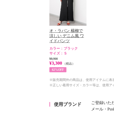
オ・ラバン 楊柳で
涼しい デニム風 ワ
イドパンツ
カラー：
ブラック
サイズ：
Ｓ
¥8,900
¥3,300
（税込）
62%OFF
※販売期間外の商品は、使用アイテムに表
※正しい着用サイズ・カラー等は、使用ア
ご登録いた
使用ブランド
メール・Pu