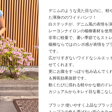
デニムのような見た目なのに、軽
た渾身ののワイドパンツ！
白ステッチが、デニム風の表情を
レーヨンナイロンの楊柳素材を使
非常に軽量で、暑い季節でもスト
Next
楊柳ならではのシボ感が表情をプ
です。
広がりすぎないワイドなシルエッ
せてくれます。
更にお腹をすっぽり包み込んでく
＆脚長効果抜群です。
動くたびに揺れる軽やかな裾のド
カジュアルからキレイ目な着こな
ブラック:使いやすく上品なブラッ
トップスの色を選ばない安心カラ