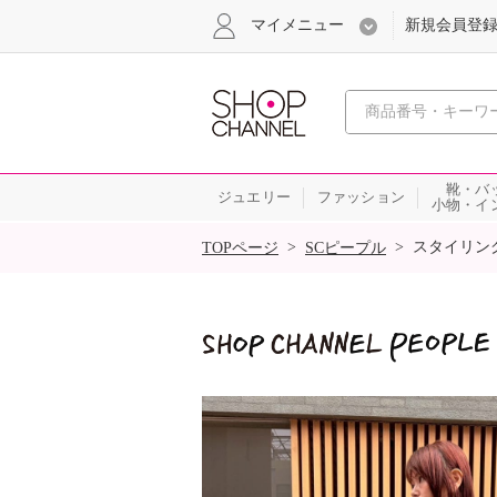
マイメニュー
新規会員登
心おどる
靴・バ
ジュエリー
ファッション
小物・イ
SALE
>
>
スタイリン
TOPページ
SCピープル