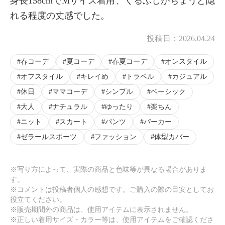
身長158cmでMサイズ着用、くるぶしがちょうど隠
れる程度の丈感でした。
投稿日：
2026.04.24
春コーデ
夏コーデ
春夏コーデ
オンスタイル
オフスタイル
キレイめ
トラベル
カジュアル
休日
ママコーデ
シンプル
ベーシック
大人
ナチュラル
ゆったり
楽ちん
ニット
スカート
パンツ
パーカー
ゼラールスポーツ
ファッション
体型カバー
※写り方によって、実際の商品と色味等が異なる場合がありま
す。
※コメントは投稿者個人の感想です。ご購入の際の目安としてお
役立てください。
※販売期間外の商品は、使用アイテムに表示されません。
※正しい着用サイズ・カラー等は、使用アイテムをご確認くださ