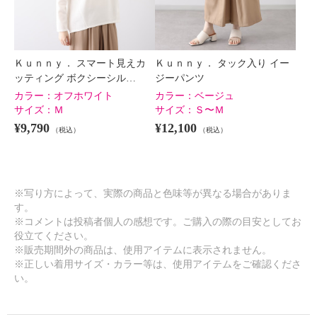
Ｋｕｎｎｙ． スマート見えカ
Ｋｕｎｎｙ． タック入り イー
ッティング ボクシーシル…
ジーパンツ
カラー：
オフホワイト
カラー：
ベージュ
サイズ：
Ｍ
サイズ：
Ｓ〜Ｍ
¥9,790
¥12,100
（税込）
（税込）
※写り方によって、実際の商品と色味等が異なる場合がありま
す。
※コメントは投稿者個人の感想です。ご購入の際の目安としてお
役立てください。
※販売期間外の商品は、使用アイテムに表示されません。
※正しい着用サイズ・カラー等は、使用アイテムをご確認くださ
い。