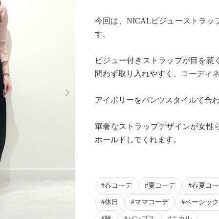
今回は、NICALビジューストラ
す。
ビジュー付きストラップが目を惹
問わず取り入れやすく、コーディ
Next
アイボリーをパンツスタイルで合
華奢なストラップデザインが女性
ホールドしてくれます。
春コーデ
夏コーデ
春夏コー
休日
ママコーデ
ベーシック
靴
パンプス
ニカル