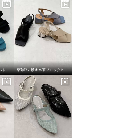
卑弥呼⭐︎ フレキシブルベルト厚底パデットサンダルをご紹介いたします。
卑弥呼⭐︎ 撥水本革ブロックヒールカバードクロスサンダルをご紹介いたします。