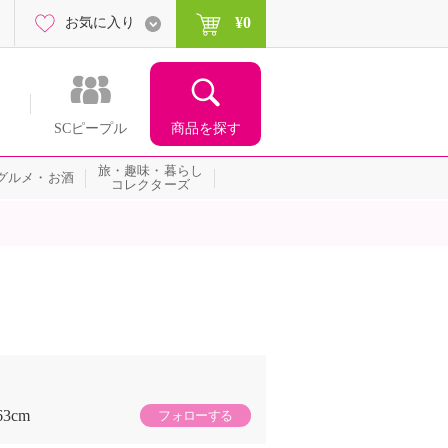
¥0
お気に入り
商品を探す
SCピープル
旅・趣味・暮らし
グルメ・お酒
コレクターズ
63cm
フォローする