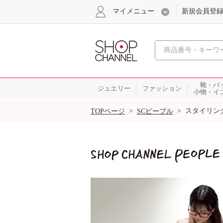
マイメニュー
新規会員登
心おどる
靴・バ
ジュエリー
ファッション
小物・イ
SALE
>
>
スタイリン
TOPページ
SCピープル