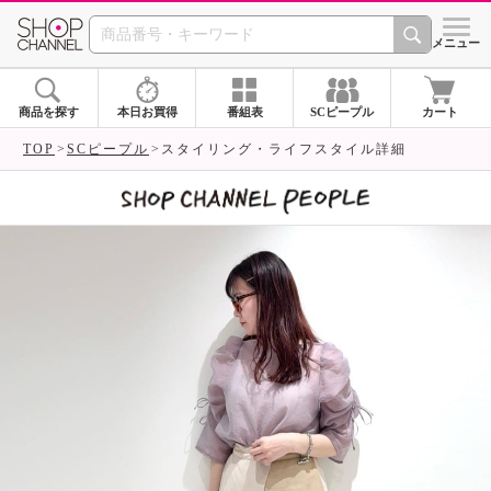
SHOP CHANNEL 
メニュー
商品を探す
本日お買得
番組表
SCピープル
カート
TOP
SCピープル
スタイリング・ライフスタイル詳細