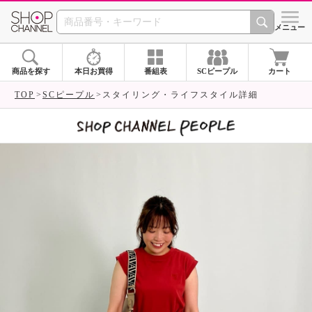
SHOP CHANNEL 
メニュー
商品を探す
本日お買得
番組表
SCピープル
カート
TOP
SCピープル
スタイリング・ライフスタイル詳細