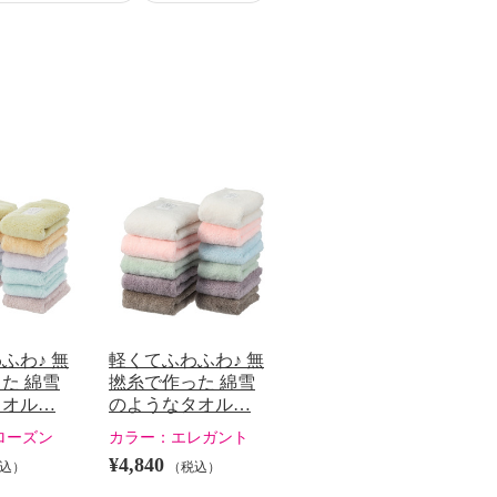
ふわ♪ 無
軽くてふわふわ♪ 無
た 綿雪
撚糸で作った 綿雪
タオル…
のようなタオル…
ローズン
カラー：
エレガント
¥4,840
込）
（税込）