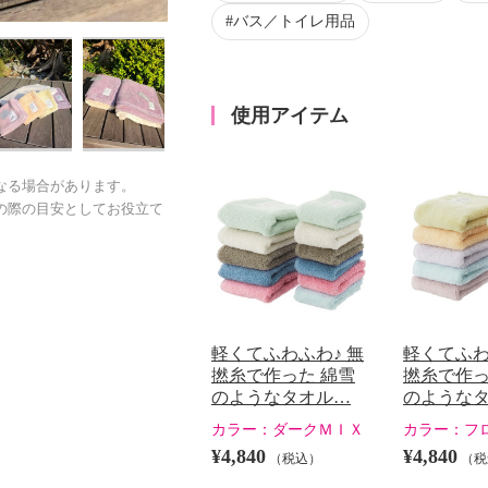
バス／トイレ用品
使用アイテム
なる場合があります。
の際の目安としてお役立て
軽くてふわふわ♪ 無
軽くてふわ
撚糸で作った 綿雪
撚糸で作っ
のようなタオル…
のような
カラー：
ダークＭＩＸ
カラー：
フ
¥4,840
¥4,840
（税込）
（税