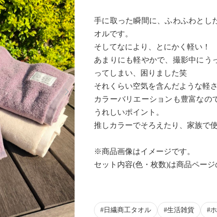
手に取った瞬間に、ふわふわとし
オルです。
そしてなにより、とにかく軽い！
あまりにも軽やかで、撮影中にう
ってしまい、困りました笑
Next
それくらい空気を含んだような軽
0:00/
カラーバリエーションも豊富なの
うれしいポイント。
推しカラーでそろえたり、家族で使
※商品画像はイメージです。
セット内容(色・枚数)は商品ペー
日繊商工タオル
生活雑貨
ホ