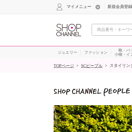
マイメニュー
新規会員登
心おどる
靴・バ
ジュエリー
ファッション
小物・イ
SALE
>
>
スタイリン
TOPページ
SCピープル