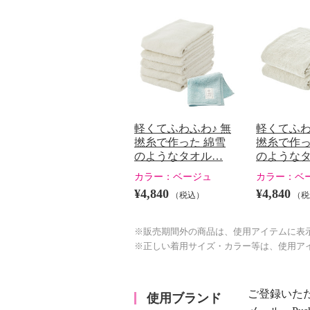
軽くてふわふわ♪ 無
軽くてふわ
撚糸で作った 綿雪
撚糸で作っ
のようなタオル…
のような
カラー：
ベージュ
カラー：
ベ
¥4,840
¥4,840
（税込）
（税
※販売期間外の商品は、使用アイテムに表
※正しい着用サイズ・カラー等は、使用ア
ご登録いた
使用ブランド