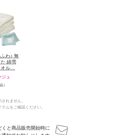
ふわ♪ 無
た 綿雪
タオル…
ージュ
込）
示されません。
イテムをご確認ください。
だくと商品販売開始時に