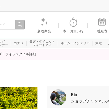
録
、瞬間を。通販・テレビショッピングのショップチャンネル
新着商品
本日お買い得
番組表
ッグ
美容・ダイエット
コスメ
ホーム・インテリア
家電
ンナー
フィットネス
グ・ライフスタイル詳細
Rin
ショップチャンネル