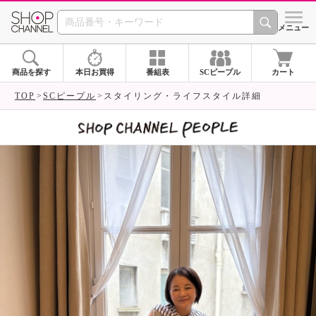
SHOP CHANNEL 
メニュー
商品を探す
本日お買得
番組表
SCピープル
カート
TOP
SCピープル
スタイリング・ライフスタイル詳細