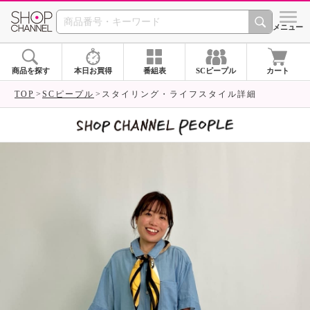
SHOP CHANNEL 
メニュー
商品を探す
本日お買得
番組表
SCピープル
カート
TOP
SCピープル
スタイリング・ライフスタイル詳細