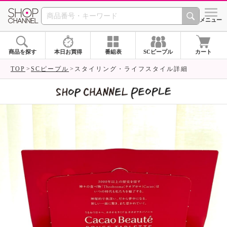
SHOP CHANNEL 
メニュー
商品を探す
本日お買得
番組表
SCピープル
カート
TOP
SCピープル
スタイリング・ライフスタイル詳細