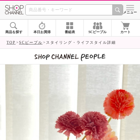
SHOP CHANNEL 
メニュー
商品を探す
本日お買得
番組表
SCピープル
カート
TOP
SCピープル
スタイリング・ライフスタイル詳細