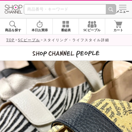
SHOP CHANNEL 
メニュー
商品を探す
本日お買得
番組表
SCピープル
カート
TOP
SCピープル
スタイリング・ライフスタイル詳細