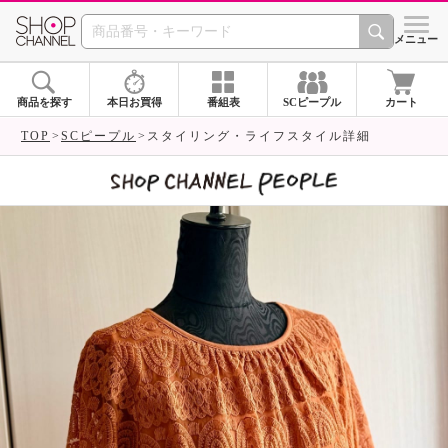
SHOP CHANNEL 
メニュー
商品を探す
本日お買得
番組表
SCピープル
カート
TOP
SCピープル
スタイリング・ライフスタイル詳細