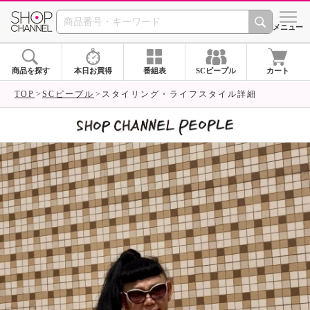
SHOP CHANNEL 
メニュー
商品を探す
本日お買得
番組表
SCピープル
カート
TOP
SCピープル
スタイリング・ライフスタイル詳細