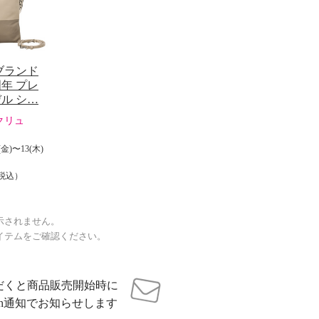
ブランド
年 プレ
ル シ…
クリュ
金)〜13(木)
税込）
示されません。
イテムをご確認ください。
だくと商品販売開始時に
sh通知でお知らせします