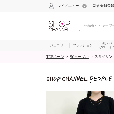
マイメニュー
新規会員登
心おどる
靴・バ
ジュエリー
ファッション
小物・イ
SALE
>
>
スタイリン
TOPページ
SCピープル