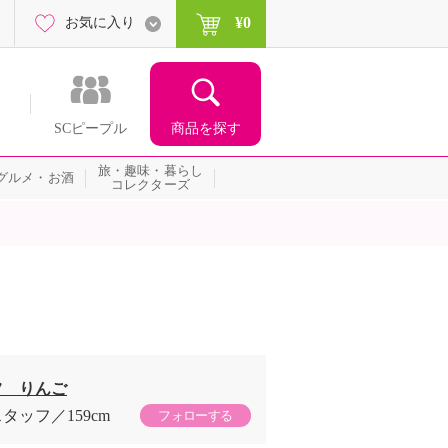
¥0
お気に入り
商品を探す
SCピープル
旅・趣味・暮らし
グルメ・お酒
コレクターズ
フ りんご
スタッフ
159cm
フォローする