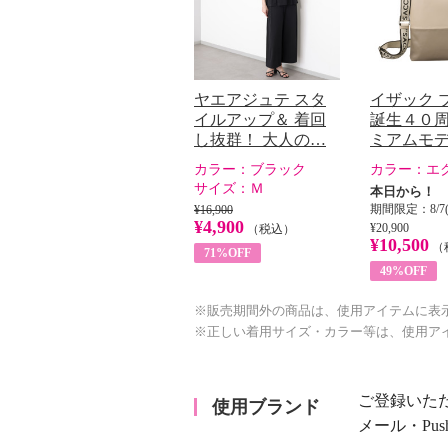
ヤエアジュテ スタ
イザック 
イルアップ＆ 着回
誕生４０周
し抜群！ 大人の…
ミアムモデ
カラー：
ブラック
カラー：
エ
サイズ：
Ｍ
本日から！
期間限定：8/7(
¥16,900
¥4,900
¥20,900
（税込）
¥10,500
（
71%OFF
49%OFF
※販売期間外の商品は、使用アイテムに表
※正しい着用サイズ・カラー等は、使用ア
ご登録いた
使用ブランド
メール・Pu