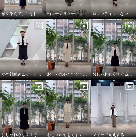
袖くるんで、こなれ見え 縦長レイヤード
袖レースサマーニットTとエレガントカーゴで大人のトレンドスタイル
ロマンティックなレースを主役に華やかクラシカル
かぎ針編みニットとデニムを大人仕様にアップデート
おしゃれ心くすぐるオケージョンスタイル
おしゃれ心くすぐるオケージョンスタイル
おしゃれ心をくすぐるオケージョンスタイル
おしゃれ心をくすぐるオケージョンスタイル
ツイード見えするニットカーディガンは、大人のトラッドモード