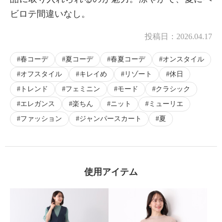
ビロテ間違いなし。
投稿日：
2026.04.17
春コーデ
夏コーデ
春夏コーデ
オンスタイル
オフスタイル
キレイめ
リゾート
休日
トレンド
フェミニン
モード
クラシック
エレガンス
楽ちん
ニット
ミューリエ
ファッション
ジャンパースカート
夏
使用アイテム