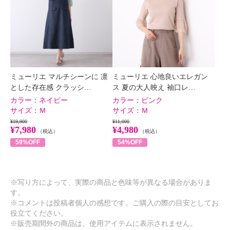
ミューリエ マルチシーンに 凛
ミューリエ 心地良いエレガン
とした存在感 クラッシ…
ス 夏の大人映え 袖口レ…
カラー：
ネイビー
カラー：
ピンク
サイズ：
Ｍ
サイズ：
Ｍ
¥19,900
¥11,000
¥7,980
¥4,980
（税込）
（税込）
59%OFF
54%OFF
※写り方によって、実際の商品と色味等が異なる場合がありま
す。
※コメントは投稿者個人の感想です。ご購入の際の目安としてお
役立てください。
※販売期間外の商品は、使用アイテムに表示されません。