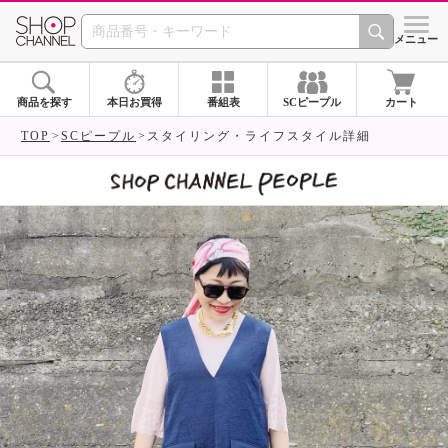
SHOP CHANNEL 
メニュー
商品を探す
本日お買得
番組表
SCピープル
カート
TOP
SCピープル
スタイリング・ライフスタイル詳細