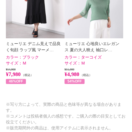
ミューリエ デニム見えで品良
ミューリエ 心地良いエレガン
く旬顔 ラップ風 マーメ…
ス 夏の大人映え 袖口レ…
カラー：
ブラック
カラー：
ターコイズ
サイズ：
Ｍ
サイズ：
Ｍ
¥14,900
¥11,000
¥7,980
¥4,980
（税込）
（税込）
46%OFF
54%OFF
※写り方によって、実際の商品と色味等が異なる場合がありま
す。
※コメントは投稿者個人の感想です。ご購入の際の目安としてお
役立てください。
※販売期間外の商品は、使用アイテムに表示されません。