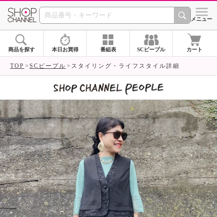
SHOP CHANNEL 
メニュー
商品を探す
本日お買得
番組表
SCピープル
カート
TOP
SCピープル
スタイリング・ライフスタイル詳細