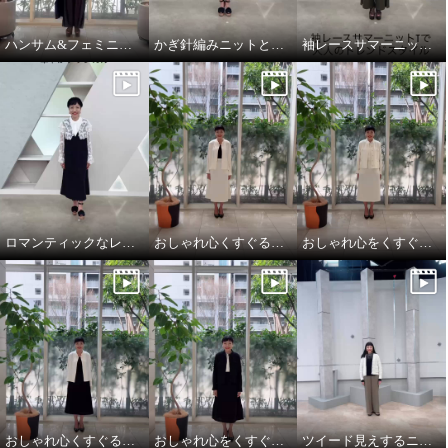
ハンサム&フェミニンな大人スタイル
かぎ針編みニットとデニムを大人仕様にアップデート
袖レースサマーニットTとエレガントカーゴで大人のトレンドスタイル
ロマンティックなレースを主役に華やかクラシカル
おしゃれ心くすぐるオケージョンスタイル
おしゃれ心をくすぐるオケージョンスタイル
おしゃれ心くすぐるオケージョンスタイル
おしゃれ心をくすぐるオケージョンスタイル
ツイード見えするニットカーディガンは、大人のトラッドモード