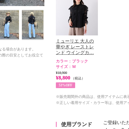
ミューリエ 大人の
華やぎ レーストレ
なる場合があります。
ンド ウイングカ…
の際の目安としてお役立て
カラー：
ブラック
サイズ：
Ｍ
¥18,900
¥8,800
（税込）
53%OFF
※販売期間外の商品は、使用アイテムに表
※正しい着用サイズ・カラー等は、使用ア
ご登録いた
使用ブランド