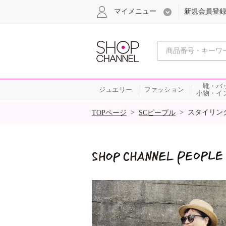
マイメニュー
新規会員登
心おどる
靴・バ
ジュエリー
ファッション
小物・イ
SALE
>
>
スタイリン
TOPページ
SCピープル