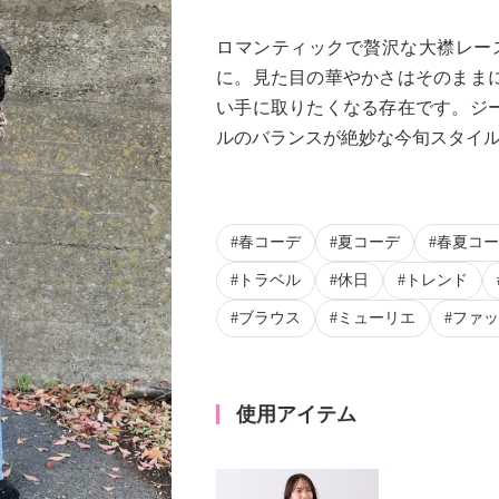
ロマンティックで贅沢な大襟レー
に。見た目の華やかさはそのまま
い手に取りたくなる存在です。ジ
ルのバランスが絶妙な今旬スタイ
Next
春コーデ
夏コーデ
春夏コー
トラベル
休日
トレンド
ブラウス
ミューリエ
ファッ
使用アイテム