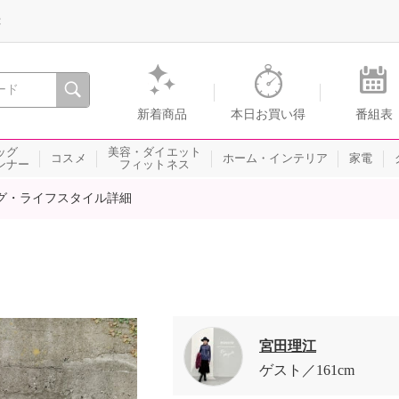
録
、瞬間を。通販・テレビショッピングのショップチャンネル
新着商品
本日お買い得
番組表
ッグ
美容・ダイエット
コスメ
ホーム・インテリア
家電
ンナー
フィットネス
グ・ライフスタイル詳細
宮田理江
ゲスト
161cm