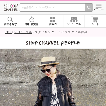
SHOP CHANNEL 
メニュー
商品を探す
本日お買得
番組表
SCピープル
カート
TOP
SCピープル
スタイリング・ライフスタイル詳細