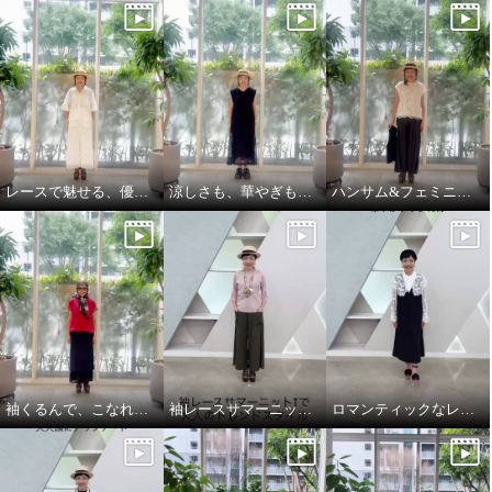
レースで魅せる、優雅でリッチな大人セットアップ
涼しさも、華やぎも、着映えも叶える
ハンサム&フェミニンな大人スタイル
袖くるんで、こなれ見え 縦長レイヤード
袖レースサマーニットTとエレガントカーゴで大人のトレンドスタイル
ロマンティックなレースを主役に華やかクラシカル