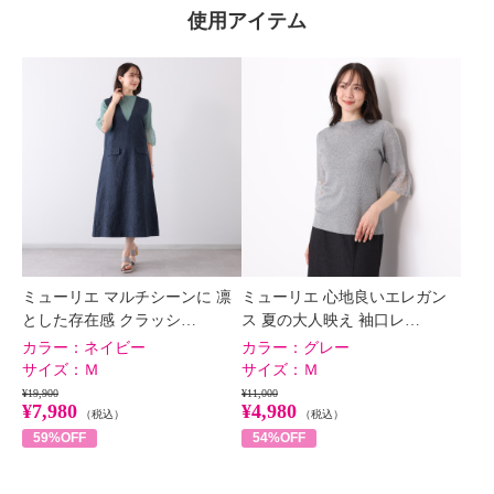
使用アイテム
ミューリエ マルチシーンに 凛
ミューリエ 心地良いエレガン
とした存在感 クラッシ…
ス 夏の大人映え 袖口レ…
カラー：
ネイビー
カラー：
グレー
サイズ：
Ｍ
サイズ：
Ｍ
¥19,900
¥11,000
¥7,980
¥4,980
（税込）
（税込）
59%OFF
54%OFF