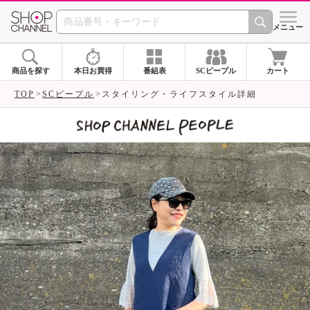
SHOP CHANNEL 
メニュー
商品を探す
本日お買得
番組表
SCピープル
カート
TOP
SCピープル
スタイリング・ライフスタイル詳細