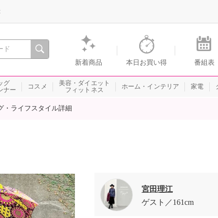
録
、瞬間を。通販・テレビショッピングのショップチャンネル
新着商品
本日お買い得
番組表
ッグ
美容・ダイエット
コスメ
ホーム・インテリア
家電
ンナー
フィットネス
グ・ライフスタイル詳細
宮田理江
ゲスト
161cm