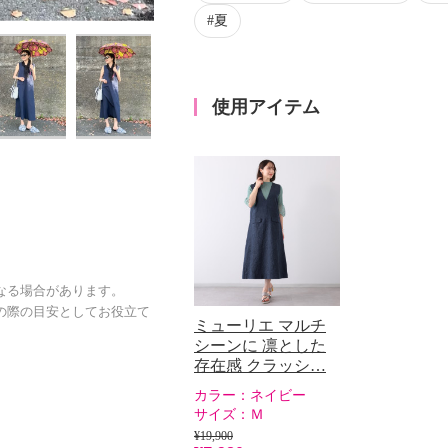
夏
使用アイテム
なる場合があります。
の際の目安としてお役立て
ミューリエ マルチ
シーンに 凛とした
存在感 クラッシ…
カラー：
ネイビー
サイズ：
Ｍ
¥19,900