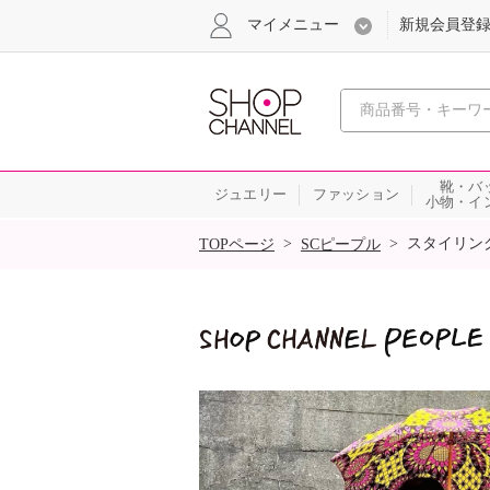
マイメニュー
新規会員登
心おどる
靴・バ
ジュエリー
ファッション
小物・イ
SALE
>
>
スタイリン
TOPページ
SCピープル