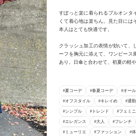
すぽっと楽に着られるプルオンタ
くて着心地は楽ちん。見た目には
本人はとても快適です。
クラッシュ加工の表情が効いて、
Next
ーフを胸元に添えて、ワンピース
あり。日傘と合わせて、初夏の軽
夏コーデ
春夏コーデ
オール
オフスタイル
キレイめ
通勤
シンプル
トレンド
フェミニ
エレガンス
大人
フレンチ
ミューリエ
ファッション
体