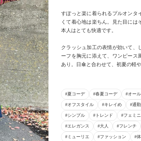
すぽっと楽に着られるプルオンタ
くて着心地は楽ちん。見た目には
本人はとても快適です。
クラッシュ加工の表情が効いて、
Next
ーフを胸元に添えて、ワンピース
あり。日傘と合わせて、初夏の軽
夏コーデ
春夏コーデ
オール
オフスタイル
キレイめ
通勤
シンプル
トレンド
フェミニ
エレガンス
大人
フレンチ
ミューリエ
ファッション
体