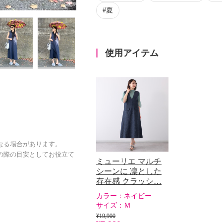
夏
使用アイテム
なる場合があります。
の際の目安としてお役立て
ミューリエ マルチ
シーンに 凛とした
存在感 クラッシ…
カラー：
ネイビー
サイズ：
Ｍ
¥19,900