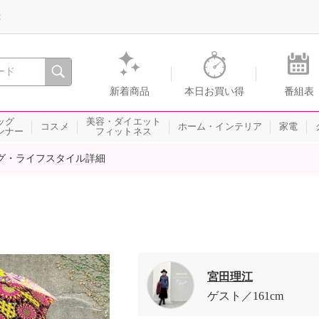
録
、瞬間を。通販・テレビショッピングのショップチャンネル
新着商品
本日お買い得
番組表
ッグ
美容・ダイエット
コスメ
ホーム・インテリア
家電
ンナー
フィットネス
グ・ライフスタイル詳細
宮田理江
ゲスト
161cm