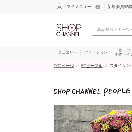
マイメニュー
新規会員登
心おどる
靴・バ
ジュエリー
ファッション
小物・イ
SALE
>
>
スタイリン
TOPページ
SCピープル