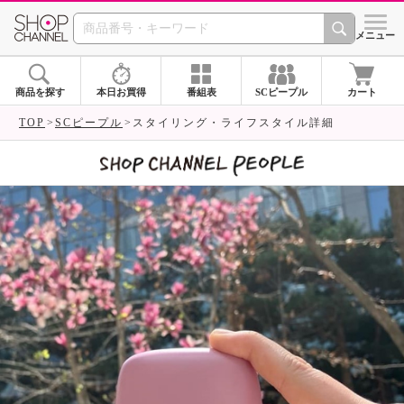
SHOP CHANNEL 
メニュー
商品を探す
本日お買得
番組表
SCピープル
カート
TOP
SCピープル
スタイリング・ライフスタイル詳細