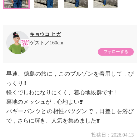
キョウコ ヒガ
ゲスト
160cm
フォローする
早速、徳島の旅に，このブルゾンを着用して，び
っくり‼️
軽くでしわになりにくく、着心地抜群です！
裏地のメッシュが，心地よい❣️
パギーパンツとの相性バツグンで，日差しを浴び
で，さらに輝き、人気を集めました❣️
投稿日：
2026.04.13