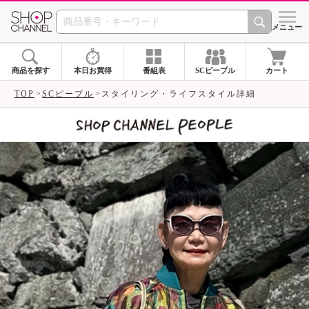
SHOP CHANNEL 
メニュー
商品を探す
本日お買得
番組表
SCピープル
カート
TOP
SCピープル
スタイリング・ライフスタイル詳細